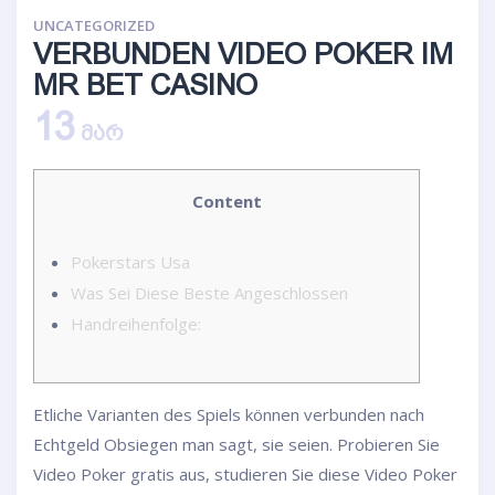
UNCATEGORIZED
VERBUNDEN VIDEO POKER IM
MR BET CASINO
13
ᲛᲐᲠ
Content
Pokerstars Usa
Was Sei Diese Beste Angeschlossen
Handreihenfolge:
Etliche Varianten des Spiels können verbunden nach
Echtgeld Obsiegen man sagt, sie seien. Probieren Sie
Video Poker gratis aus, studieren Sie diese Video Poker