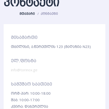
ᲙᲝᲜᲢᲐᲥᲢᲘ
ᲛᲗᲐᲕᲐᲠᲘ
ᲙᲝᲜᲢᲐᲥᲢᲘ
მისამართი
თბილისი, ა.წერეთლის 123 (მაღაზია N23)
ელ.ფოსტა
info@torinox.ge
სამუშაო საათები
ორშ-პარ: 10:00-18:00
შაბ: 10:00-17:00
კვირა: დახურულია