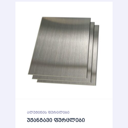
ᲐᲚᲣᲛᲘᲜᲘᲡ ᲤᲣᲠᲪᲚᲔᲑᲘ
უჟანგავი ფურცლები