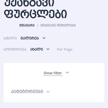
ᲣᲟᲐᲜᲒᲐᲕᲘ
ᲤᲣᲠᲪᲚᲔᲑᲘ
ᲛᲗᲐᲕᲐᲠᲘ
ᲣᲟᲐᲜᲒᲐᲕᲘ ᲤᲣᲠᲪᲚᲔᲑᲘ
სტილი
გალერეა
სორტირება
ახალი
Per Page
Show Filter
კატეგორიები