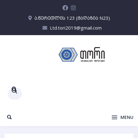
ა.წერეთლის 123 (მაღაზია N23)
Ltd.tori2019@gmail.com
Products
search
MENU