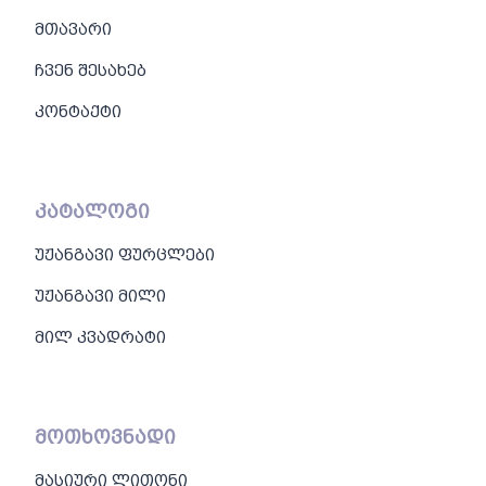
მთავარი
ჩვენ შესახებ
კონტაქტი
კატალოგი
უჟანგავი ფურცლები
უჟანგავი მილი
მილ კვადრატი
მოთხოვნადი
მასიური ლითონი