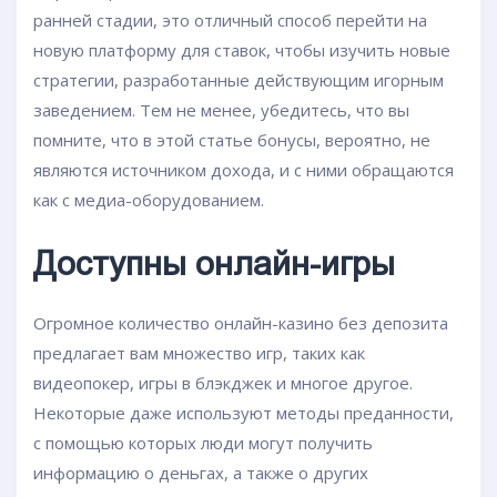
ранней стадии, это отличный способ перейти на
новую платформу для ставок, чтобы изучить новые
стратегии, разработанные действующим игорным
заведением. Тем не менее, убедитесь, что вы
помните, что в этой статье бонусы, вероятно, не
являются источником дохода, и с ними обращаются
как с медиа-оборудованием.
Доступны онлайн-игры
Огромное количество онлайн-казино без депозита
предлагает вам множество игр, таких как
видеопокер, игры в блэкджек и многое другое.
Некоторые даже используют методы преданности,
с помощью которых люди могут получить
информацию о деньгах, а также о других