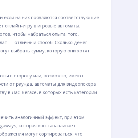
и если на них появляются соответствующие
ет онлайн-игру в игровые автоматы.
отов, чтобы набраться опыта. того,
лат — отличный способ. Сколько денег
огут выбрать сумму, которую они хотят
оны в сторону или, возможно, имеют
ости от раунда, автоматы для видеопокера
ву в Лас-Вегасе, в которых есть категории
печить аналогичный эффект, при этом
egaways, которая восстанавливает
ображения могут сортироваться, что