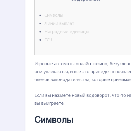
Символы
Линии выплат
Наградные единицы
ГСЧ
Игровые автоматы онлайн-казино, безусловн
они увлекаются, и все это приведет к появл
членов законодательства, которые принимае
Если вы нажмете новый водоворот, что-то 
вы выиграете.
Символы