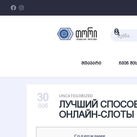
Products
search
ᲛᲗᲐᲕᲐᲠᲘ
ᲩᲕᲔᲜ ᲨᲔ
30
UNCATEGORIZED
ЛУЧШИЙ СПОСОБ
ᲘᲐᲜ
ОНЛАЙН-СЛОТЫ
Содержание