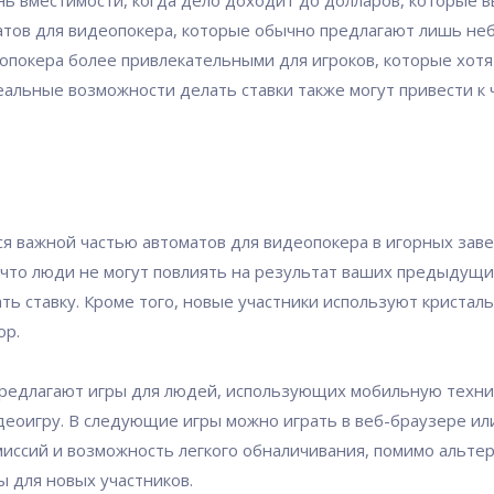
ь вместимости, когда дело доходит до долларов, которые вы
атов для видеопокера, которые обычно предлагают лишь неб
опокера более привлекательными для игроков, которые хот
реальные возможности делать ставки также могут привести 
ся важной частью автоматов для видеопокера в игорных заве
 что люди не могут повлиять на результат ваших предыдущи
ать ставку. Кроме того, новые участники используют кристал
ор.
редлагают игры для людей, использующих мобильную техник
деоигру. В следующие игры можно играть в веб-браузере ил
иссий и возможность легкого обналичивания, помимо альтер
 для новых участников.