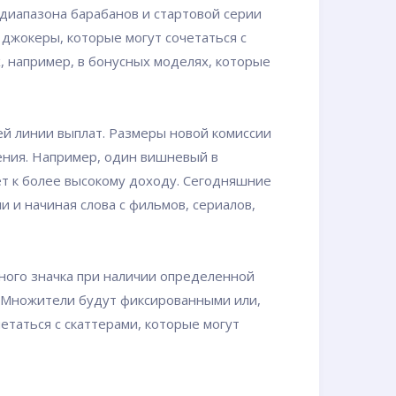
 диапазона барабанов и стартовой серии
джокеры, которые могут сочетаться с
, например, в бонусных моделях, которые
й линии выплат. Размеры новой комиссии
ения. Например, один вишневый в
дет к более высокому доходу. Сегодняшние
 и начиная слова с фильмов, сериалов,
ого значка при наличии определенной
я. Множители будут фиксированными или,
етаться с скаттерами, которые могут