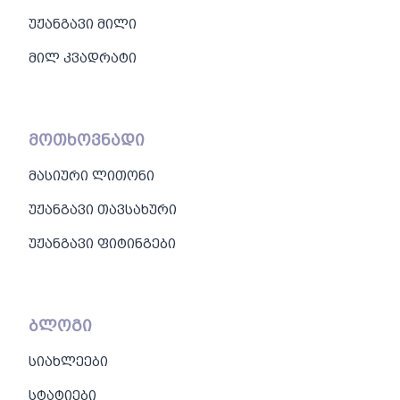
უჟანგავი მილი
მილ კვადრატი
მოთხოვნადი
მასიური ლითონი
უჟანგავი თავსახური
უჟანგავი ფიტინგები
ბლოგი
სიახლეები
სტატიები