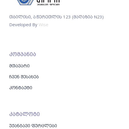
თბილისი, ა.წერეთლის 123 (მაღაზია N23)
Developed By
Wise
კომპანია
მთავარი
ჩვენ შესახებ
კონტაქტი
კატალოგი
უჟანგავი ფურცლები