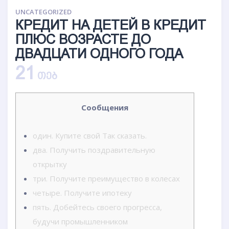
UNCATEGORIZED
КРЕДИТ НА ДЕТЕЙ В КРЕДИТ
ПЛЮС ВОЗРАСТЕ ДО
ДВАДЦАТИ ОДНОГО ГОДА
21
ᲗᲔᲑ
Сообщения
один. Купите свой Так сказать.
два. Получить поздравительную
открытку
три. Получите преимущество в колесах
четыре. Получите ипотеку
пять. Добейтесь своего прогресса,
будучи промышленником