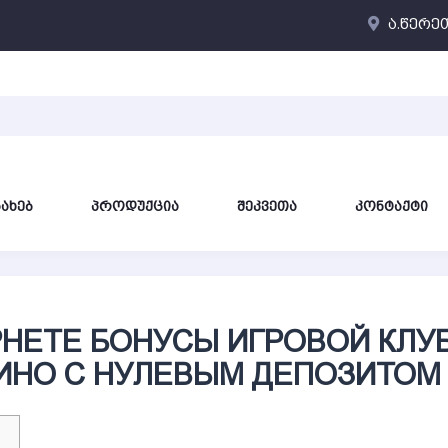
ა.წერე
ᲡᲐᲮᲔᲑ
ᲞᲠᲝᲓᲣᲥᲪᲘᲐ
ᲨᲔᲙᲕᲔᲗᲐ
ᲙᲝᲜᲢᲐᲥᲢᲘ
РНЕТЕ БОНУСЫ ИГРОВОЙ КЛУБ
ИНО С НУЛЕВЫМ ДЕПОЗИТОМ