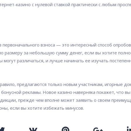
ернет-казино с нулевой ставкой практически с любым просп
 первоначального взноса — это интересный способ опробова
по размеру за небольшую сумму денег, если вы хотите полн
ы могут различаться, и лучше начинать ее изучать постепен
равило, предлагаются только новым участникам, игорные до
бонусной рекламы. Новое казино наверняка покажет, что вы
сдикции, прежде чем вполне может заявить о своем преимущ
оны, если вы хотите избежать минусов.