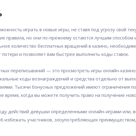
ь
можность играть в новые игры, не ставя под угрозу свой те
гие правила, но они по-прежнему остаются лучшим способом 
льное количество бесплатных вращений в казино, необходим
 потери и позволяет вам быстрее выполнить коды ставок.
атных переписываний — это просмотреть игры онлайн-казин
икальные коды вознаграждений и средства отдельно от выпл
виями. Тысячи бонусных предложений имеют ограничения по
ое время, когда вы можете получить право на получение нов
оду действий девушки определенными онлайн-играми или, 
особ избежать участников, злоупотребляющих преимуществом,