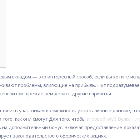
евым вкладом — это интересный способ, если вы хотите исп
рживают проблемы, влияющие на прибыль.
Нут подразумевает
депозитом, прежде чем делать другие варианты.
ставить участникам возможность узнать личные данные, что
 того, как они смогут Для того, чтобы
игровой клуб Вулкан и
ь на дополнительный бонус. Включая предоставление доказат
ирует законодательство о сферических акциях.