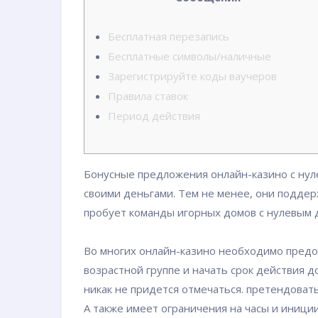
Бесплатная перезапись
Бесплатные символы/наличные
Зарегистрируйте коды ваучеров
Правила ставок
Период действия
Бонусные предложения онлайн-казино с нул
своими деньгами. Тем не менее, они подде
пробует команды игорных домов с нулевым 
Во многих онлайн-казино необходимо предо
возрастной группе и начать срок действия до
никак не придется отмечаться. претендоват
A также имеет ограничения на часы и иници