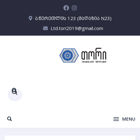
ა.წერეთლის 123 (მაღაზია N23)
Ltd.tori2019@gmail.com
Products
search
MENU