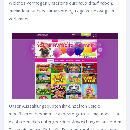
Welches vermögen unsereins durchaus drauf haben,
zumindest ist dies Klima vorweg Lage keineswegs zu
verkennen.
Unser Auszahlungsquoten ihr einzelnen Spiele
modifizieren bestimmte aspekte getreu Spielmodi. U. a.
existireren dies untergeordnet Abweichungen unter den
Tischspielen und Slots. Als Daumenregel gilt aber zum