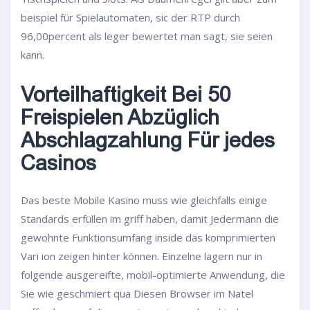
beispiel für Spielautomaten, sic der RTP durch
96,00percent als leger bewertet man sagt, sie seien
kann.
Vorteilhaftigkeit Bei 50
Freispielen Abzüglich
Abschlagzahlung Für jedes
Casinos
Das beste Mobile Kasino muss wie gleichfalls einige
Standards erfüllen im griff haben, damit Jedermann die
gewohnte Funktionsumfang inside das komprimierten
Vari ion zeigen hinter können. Einzelne lagern nur in
folgende ausgereifte, mobil-optimierte Anwendung, die
Sie wie geschmiert qua Diesen Browser im Natel