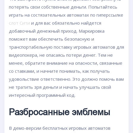
потерять свои собственные деньги. Попытайтесь
играть на состязательных автоматах по гиперссылке
слот Сити
и для вас обязательно найдется
добавочный денежный приход. Маркировка
поможет вам обеспечить безопасную и
транспортабельную поставку игровых автоматов для
видеопокера, не опасаясь потери денег. Тем не
менее, обратите внимание на опасности, связанные
со ставками, и начните понимать, как получать
удовольствие ответственно. Это должно помочь вам
не тратить зря деньги и начать улучшать свой
интересный программный код.
Разбросанные эмблемы
В демо-версии бесплатных игровых автоматов