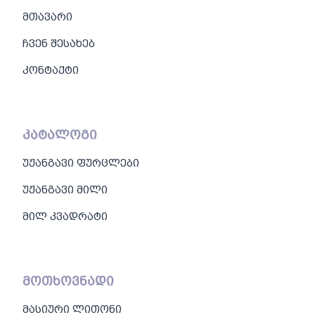
მთავარი
ჩვენ შესახებ
კონტაქტი
კატალოგი
უჟანგავი ფურცლები
უჟანგავი მილი
მილ კვადრატი
მოთხოვნადი
მასიური ლითონი