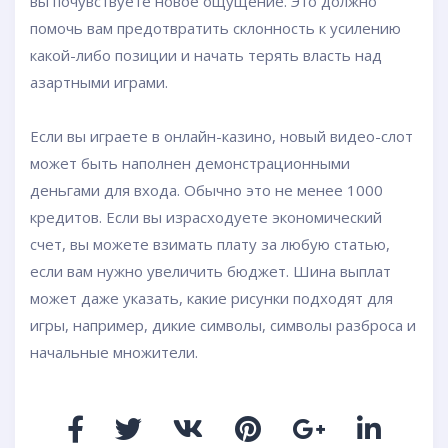
вы почувствуете новое ощущение. Это должно
помочь вам предотвратить склонность к усилению
какой-либо позиции и начать терять власть над
азартными играми.
Если вы играете в онлайн-казино, новый видео-слот
может быть наполнен демонстрационными
деньгами для входа. Обычно это не менее 1000
кредитов. Если вы израсходуете экономический
счет, вы можете взимать плату за любую статью,
если вам нужно увеличить бюджет. Шина выплат
может даже указать, какие рисунки подходят для
игры, например, дикие символы, символы разброса и
начальные множители.