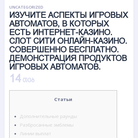
UNCATEGORIZED
ИЗУЧИТЕ АСПЕКТЫ ИГРОВЫХ
АВТОМАТОВ, В КОТОРЫХ
ЕСТЬ ИНТЕРНЕТ-КАЗИНО.
СЛОТ СИТИ ОНЛАЙН-КАЗИНО.
СОВЕРШЕННО БЕСПЛАТНО.
ДЕМОНСТРАЦИЯ ПРОДУКТОВ
ИГРОВЫХ АВТОМАТОВ.
14
ᲗᲔᲑ
Статьи
Дополнительные раунды
Разбросанные эмблемы
Линии выплат