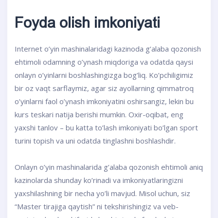
Foyda olish imkoniyati
Internet o’yin mashinalaridagi kazinoda g’alaba qozonish
ehtimoli odamning o’ynash miqdoriga va odatda qaysi
onlayn o’yinlarni boshlashingizga bog’liq. Ko’pchiligimiz
bir oz vaqt sarflaymiz, agar siz ayollarning qimmatroq
o’yinlarni faol o’ynash imkoniyatini oshirsangiz, lekin bu
kurs teskari natija berishi mumkin. Oxir-oqibat, eng
yaxshi tanlov – bu katta to’lash imkoniyati bo’lgan sport
turini topish va uni odatda tinglashni boshlashdir.
Onlayn o’yin mashinalarida g’alaba qozonish ehtimoli aniq
kazinolarda shunday ko’rinadi va imkoniyatlaringizni
yaxshilashning bir necha yo’li mavjud. Misol uchun, siz
“Master tirajiga qaytish” ni tekshirishingiz va veb-