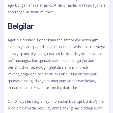
ega bo’lgan shaxslar jackpot daromadlari o’rtasida jonsiz
shoularga kirishlari mumkin.
Belgilar
Agar siz boshqa slotlar bilan tanishmoqchi bo’lsangiz,
sinov o’yinlari qiziqarli usuldir. Bundan tashqari, ular sizga
asosiy qimor o’yinlariga qaram bo’lmaslik yoki siz yutib
bo’lmasangiz, har qanday xavfni oshirishga yordam
berish uchun texnologik jihatdan ishonchli tikish
imkoniyatiga ega bo’lishlari mumkin. Bundan tashqari,
qanday turdagi dizaynlar aniq yumaloqlardan keladi,
masalan, scatter va start multiplikatorlar.
Qimor o’yinlarining onlayn holatidan boshqa kichik o’yinlar
bilan bir qatorda bepul aylanmalarning har biridagi qulfni