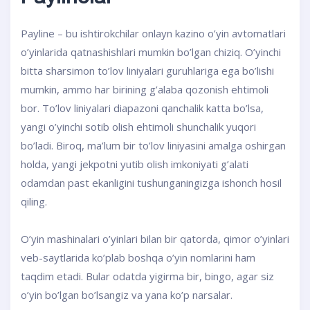
Payline – bu ishtirokchilar onlayn kazino o’yin avtomatlari
o’yinlarida qatnashishlari mumkin bo’lgan chiziq. O’yinchi
bitta sharsimon to’lov liniyalari guruhlariga ega bo’lishi
mumkin, ammo har birining g’alaba qozonish ehtimoli
bor. To’lov liniyalari diapazoni qanchalik katta bo’lsa,
yangi o’yinchi sotib olish ehtimoli shunchalik yuqori
bo’ladi. Biroq, ma’lum bir to’lov liniyasini amalga oshirgan
holda, yangi jekpotni yutib olish imkoniyati g’alati
odamdan past ekanligini tushunganingizga ishonch hosil
qiling.
O’yin mashinalari o’yinlari bilan bir qatorda, qimor o’yinlari
veb-saytlarida ko’plab boshqa o’yin nomlarini ham
taqdim etadi. Bular odatda yigirma bir, bingo, agar siz
o’yin bo’lgan bo’lsangiz va yana ko’p narsalar.