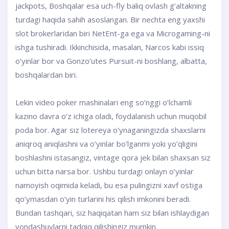
jackpots, Boshqalar esa uch-fly baliq ovlash g’altakning
turdagi haqida sahih asoslangan. Bir nechta eng yaxshi
slot brokerlaridan biri NetEnt-ga ega va Microgaming-ni
ishga tushiradi. Ikkinchisida, masalan, Narcos kabi issiq
o’yinlar bor va Gonzo’utes Pursuit-ni boshlang, albatta,
boshqalardan biri.
Lekin video poker mashinalari eng so’nggi o’lchamli
kazino davra o’z ichiga oladi, foydalanish uchun muqobil
poda bor. Agar siz lotereya o’ynaganingizda shaxslarni
aniqroq aniqlashni va o’yinlar bo’lganmi yoki yo’qligini
boshlashni istasangiz, vintage qora jek bilan shaxsan siz
uchun bitta narsa bor. Ushbu turdagi onlayn o’yinlar
namoyish oqimida keladi, bu esa pulingizni xavf ostiga
qo’ymasdan o’yin turlarini his qilish imkonini beradi.
Bundan tashqari, siz haqiqatan ham siz bilan ishlaydigan
yondashuvlarni tadqiq qilishingiz mumkin.