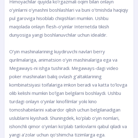
Himoyachilar quyida ko’rgazmali oqim bilan onlayn
o’yinlarni o’ynashni boshlashlari va buni o’tmishda haqiqiy
pul garoviga hisoblab chiqishlari mumkin. Ushbu
maqolada onlayn flesh-o’yinlar Internetda tikish
dunyosiga yangi boshlanuvchilar uchun idealdir.
O’yin mashinalarining kuydiruvchi navlari berry
qurilmalariga, animatsion o’yin mashinalariga ega va
Megaways-ni ishga tushiradi. Megaways-dagi video
poker mashinalari baliq ovlash g’altaklarining
kombinatsiyasi toifalariga imkon beradi va katta to’lovga
olib kelishi mumkin bo’lgan belgilarni boshlaydi. Ushbu
turdagi onlayn o’yinlar kinofilmlar yoki kino
tomoshabinlarini xabardor qilish uchun belgilanadigan
uslublarni kiyishadi. Shuningdek, ko’plab o’yin nomlari,
ishonchli qimor o’yinlari ko’plab tanlovlarni qabul qiladi va
yangi a’zolar uchun qo’shimcha tizimlarga ega.