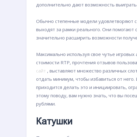
дополнительно дают возможность выиграть
Обычно степенные модели удовлетворяют стр
выходят за рамки реального. Они помогают
значительно расширить возможности получе
Максимально используя свое чутье игровых
стоимости RTP, прочтения отзывов пользов
сайт
, выставляют множество различных слото
отдать минимум, чтобы избавиться от него.
приходится делать это и инициировать, огр
этому поводу, вам нужно знать, что вы пос
рублями.
Катушки