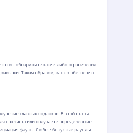
, что вы обнаружите какие-либо ограничения
привычки. Таким образом, важно обеспечить
олучение главных подарков.
В этой статье
для нахлыста или получаете определенные
инициация фауны. Любые бонусные раунды