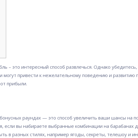
убль – это интересный способ развлечься. Однако убедитесь
ки могут привести к нежелательному поведению и развитию 
 от прибыли.
 бонусных раундах — это способ увеличить ваши шансы на п
я, если вы набираете выбранные комбинации на барабанах 
ыть в разных стилях, например ягоды, секреты, телешоу и 