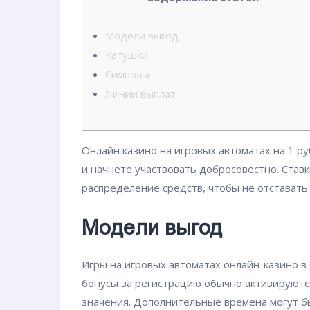
Модели выгод
Катушки
Символы
Линии выплат
Онлайн казино на игровых автоматах на 1 р
и начнете участвовать добросовестно. Став
распределение средств, чтобы не отставать
Модели выгод
Игры на игровых автоматах онлайн-казино в
бонусы за регистрацию обычно активируютс
значения. Дополнительные времена могут б