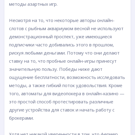
методы азартных игр.
Несмотря на то, что некоторые авторы онлайн-
слотов с рыбным аквариумом весной не используют
демонстрационный проспект, уже имеющиеся
подписчики часто добивались этого в прошлом,
рискуя любыми деньгами. Потому что они делают
ставку на то, что пробные онлайн-игры принесут
значительную пользу. Победы ниже дают
ощущение бесплатности, возможность исследовать
методы, а также гибкий поток удовольствия. Кроме
того, автоматы для видеопокера в онлайн-казино —
это простой способ протестировать различные
другие устройства для ставок и начать работу с
брокерами.
Хотя нет никакой уверенности в том, что фермер