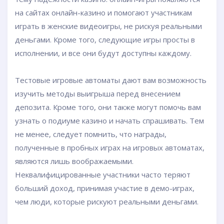
на сайтах онлайн-казино и помогают участникам
играть в женские видеоигры, не рискуя реальными
деньгами. Кроме того, следующие игры просты в
исполнении, и все они будут доступны каждому.
Тестовые игровые автоматы дают вам возможность
изучить методы выигрыша перед внесением
депозита. Кроме того, они также могут помочь вам
узнать о подиуме казино и начать спрашивать. Тем
не менее, следует помнить, что награды,
полученные в пробных играх на игровых автоматах,
являются лишь воображаемыми.
Неквалифицированные участники часто теряют
больший доход, принимая участие в демо-играх,
чем люди, которые рискуют реальными деньгами.