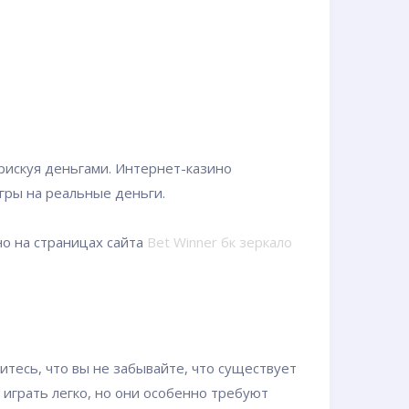
рискуя деньгами. Интернет-казино
игры на реальные деньги.
о на страницах сайта
Bet Winner бк зеркало
итесь, что вы не забывайте, что существует
 играть легко, но они особенно требуют