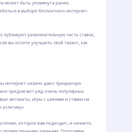
ти может быть упомянута ранее.
ебаться в выборе бесплатного интернет-
х публикуют развлекательную часть ставок,
сли вы хотите улучшить свой талант, как
гры интернет-казино дают прекрасную
зино предлагают ряд очень популярных
вые автоматы, игры с шинами и ставки на
ю атлетику».
гление, которое вам подходит, и начните,
со своими личными данными. Программа