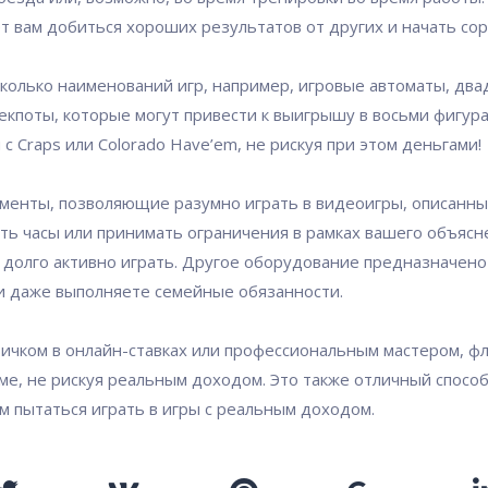
 вам добиться хороших результатов от других и начать сор
олько наименований игр, например, игровые автоматы, двад
екпоты, которые могут привести к выигрышу в восьми фигур
с Craps или Colorado Have’em, не рискуя при этом деньгами!
менты, позволяющие разумно играть в видеоигры, описанные
ить часы или принимать ограничения в рамках вашего объясн
долго активно играть. Другое оборудование предназначено 
ли даже выполняете семейные обязанности.
овичком в онлайн-ставках или профессиональным мастером, ф
ме, не рискуя реальным доходом. Это также отличный спосо
м пытаться играть в игры с реальным доходом.