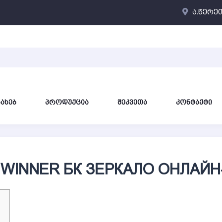
ა.წერე
ᲡᲐᲮᲔᲑ
ᲞᲠᲝᲓᲣᲥᲪᲘᲐ
ᲨᲔᲙᲕᲔᲗᲐ
ᲙᲝᲜᲢᲐᲥᲢᲘ
 WINNER БК ЗЕРКАЛО ОНЛАЙН