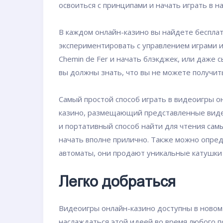
освоиться с принципами и начать играть в н
В каждом онлайн-казино вы найдете беспла
экспериментировать с управлением играми и
Chemin de Fer и начать блэкджек, или даже с
вы должны знать, что вы не можете получить
Самый простой способ играть в видеоигры о
казино, размещающий представленные видео
и портативный способ найти для чтения са
начать вполне прилично. Также можно опред
автоматы, они продают уникальные катушки
Легко добраться
Видеоигры онлайн-казино доступны в новом у
наслаждаться этой идеей во время любого п