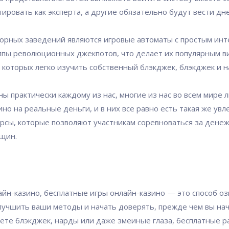
ировать как эксперта, а другие обязательно будут вести дне
орных заведений являются игровые автоматы с простым ин
ппы революционных джекпотов, что делает их популярным ви
которых легко изучить собственный блэкджек, блэкджек и н
 практически каждому из нас, многие из нас во всем мире л
ино на реальные деньги, и в них все равно есть такая же ув
урсы, которые позволяют участникам соревноваться за ден
щин.
йн-казино, бесплатные игры онлайн-казино — это способ оз
лучшить ваши методы и начать доверять, прежде чем вы на
аете блэкджек, нарды или даже змеиные глаза, бесплатные р