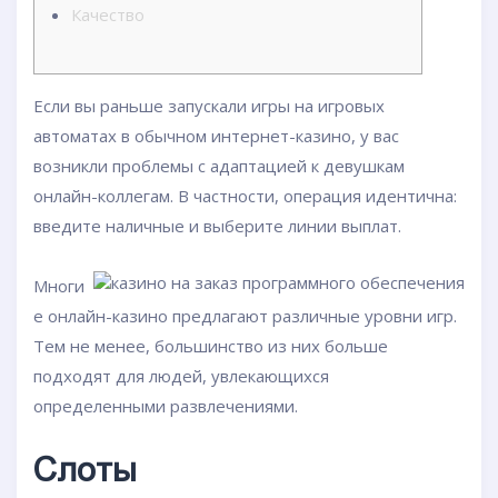
Качество
Если вы раньше запускали игры на игровых
автоматах в обычном интернет-казино, у вас
возникли проблемы с адаптацией к девушкам
онлайн-коллегам. В частности, операция идентична:
введите наличные и выберите линии выплат.
Многи
е онлайн-казино предлагают различные уровни игр.
Тем не менее, большинство из них больше
подходят для людей, увлекающихся
определенными развлечениями.
Слоты