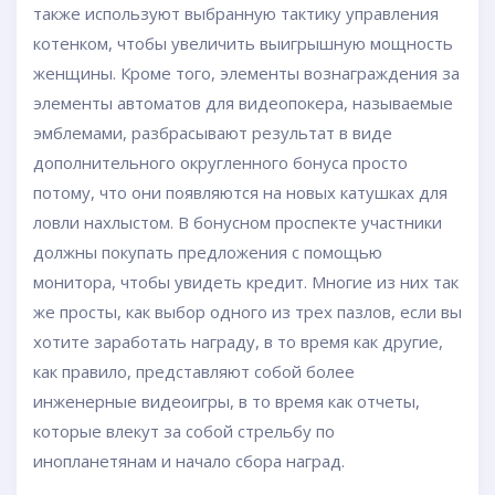
также используют выбранную тактику управления
котенком, чтобы увеличить выигрышную мощность
женщины. Кроме того, элементы вознаграждения за
элементы автоматов для видеопокера, называемые
эмблемами, разбрасывают результат в виде
дополнительного округленного бонуса просто
потому, что они появляются на новых катушках для
ловли нахлыстом. В бонусном проспекте участники
должны покупать предложения с помощью
монитора, чтобы увидеть кредит. Многие из них так
же просты, как выбор одного из трех пазлов, если вы
хотите заработать награду, в то время как другие,
как правило, представляют собой более
инженерные видеоигры, в то время как отчеты,
которые влекут за собой стрельбу по
инопланетянам и начало сбора наград.