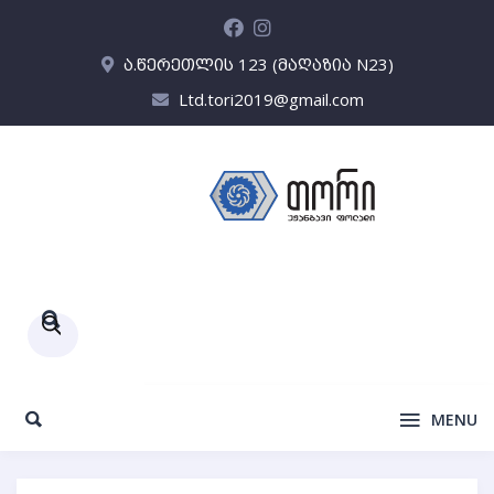
ა.წერეთლის 123 (მაღაზია N23)
Ltd.tori2019@gmail.com
Products
search
MENU