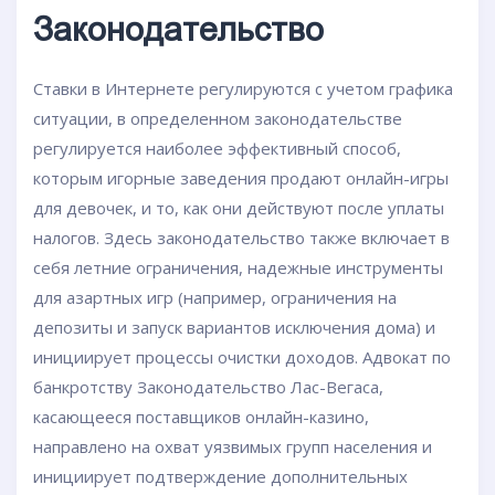
Законодательство
Ставки в Интернете регулируются с учетом графика
ситуации, в определенном законодательстве
регулируется наиболее эффективный способ,
которым игорные заведения продают онлайн-игры
для девочек, и то, как они действуют после уплаты
налогов. Здесь законодательство также включает в
себя летние ограничения, надежные инструменты
для азартных игр (например, ограничения на
депозиты и запуск вариантов исключения дома) и
инициирует процессы очистки доходов. Адвокат по
банкротству Законодательство Лас-Вегаса,
касающееся поставщиков онлайн-казино,
направлено на охват уязвимых групп населения и
инициирует подтверждение дополнительных