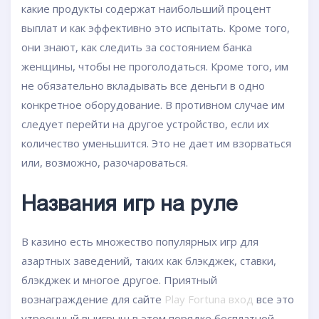
какие продукты содержат наибольший процент
выплат и как эффективно это испытать. Кроме того,
они знают, как следить за состоянием банка
женщины, чтобы не проголодаться. Кроме того, им
не обязательно вкладывать все деньги в одно
конкретное оборудование. В противном случае им
следует перейти на другое устройство, если их
количество уменьшится. Это не дает им взорваться
или, возможно, разочароваться.
Названия игр на руле
В казино есть множество популярных игр для
азартных заведений, таких как блэкджек, ставки,
блэкджек и многое другое. Приятный
вознаграждение для сайте
Play Fortuna вход
все это
утроенный выигрыш в этом порядке бесплатной