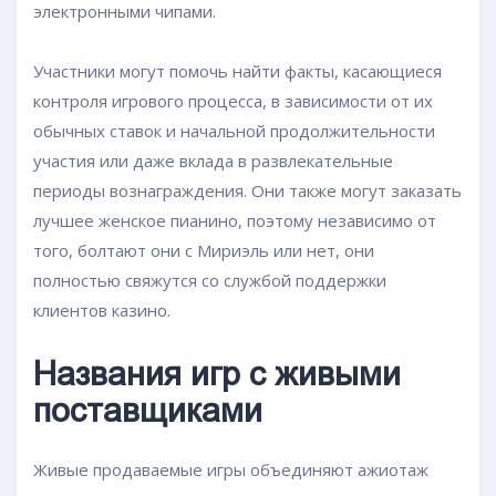
электронными чипами.
Участники могут помочь найти факты, касающиеся
контроля игрового процесса, в зависимости от их
обычных ставок и начальной продолжительности
участия или даже вклада в развлекательные
периоды вознаграждения. Они также могут заказать
лучшее женское пианино, поэтому независимо от
того, болтают они с Мириэль или нет, они
полностью свяжутся со службой поддержки
клиентов казино.
Названия игр с живыми
поставщиками
Живые продаваемые игры объединяют ажиотаж