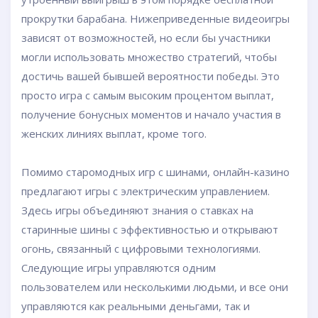
прокрутки барабана. Нижеприведенные видеоигры
зависят от возможностей, но если бы участники
могли использовать множество стратегий, чтобы
достичь вашей бывшей вероятности победы. Это
просто игра с самым высоким процентом выплат,
получение бонусных моментов и начало участия в
женских линиях выплат, кроме того.
Помимо старомодных игр с шинами, онлайн-казино
предлагают игры с электрическим управлением.
Здесь игры объединяют знания о ставках на
старинные шины с эффективностью и открывают
огонь, связанный с цифровыми технологиями.
Следующие игры управляются одним
пользователем или несколькими людьми, и все они
управляются как реальными деньгами, так и