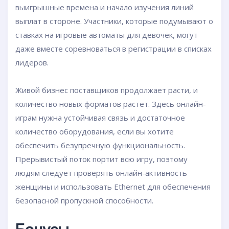
выигрышные времена и начало изучения линий
выплат в стороне. Участники, которые подумывают о
ставках на игровые автоматы для девочек, могут
даже вместе соревноваться в регистрации в списках
лидеров.
Живой бизнес поставщиков продолжает расти, и
количество новых форматов растет. Здесь онлайн-
играм нужна устойчивая связь и достаточное
количество оборудования, если вы хотите
обеспечить безупречную функциональность.
Прерывистый поток портит всю игру, поэтому
людям следует проверять онлайн-активность
женщины и использовать Ethernet для обеспечения
безопасной пропускной способности.