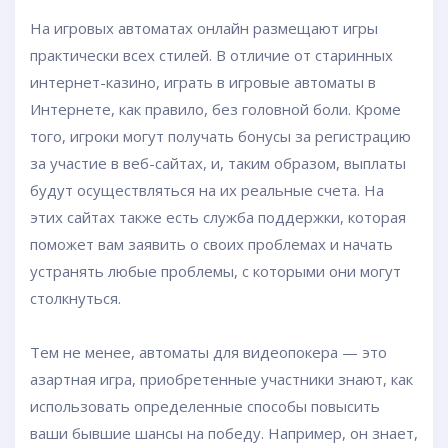
На игровых автоматах онлайн размещают игры
практически всех стилей.
В отличие от старинных
интернет-казино, играть в игровые автоматы в
Интернете, как правило, без головной боли. Кроме
того, игроки могут получать бонусы за регистрацию
за участие в веб-сайтах, и, таким образом, выплаты
будут осуществляться на их реальные счета. На
этих сайтах также есть служба поддержки, которая
поможет вам заявить о своих проблемах и начать
устранять любые проблемы, с которыми они могут
столкнуться.
Тем не менее, автоматы для видеопокера — это
азартная игра, приобретенные участники знают, как
использовать определенные способы повысить
ваши бывшие шансы на победу. Например, он знает,