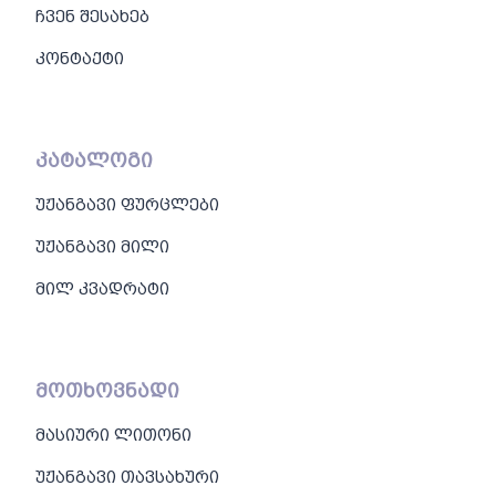
ჩვენ შესახებ
კონტაქტი
კატალოგი
უჟანგავი ფურცლები
უჟანგავი მილი
მილ კვადრატი
მოთხოვნადი
მასიური ლითონი
უჟანგავი თავსახური