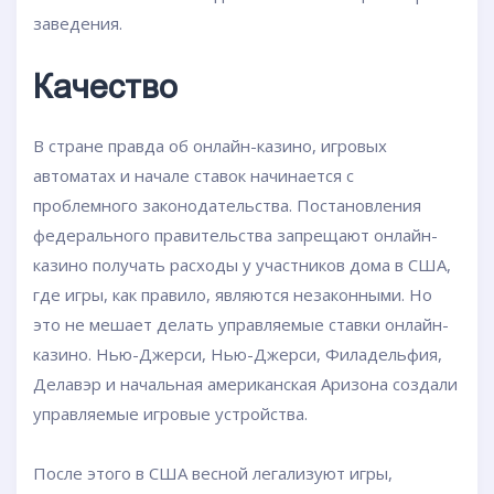
заведения.
Качество
В стране правда об онлайн-казино, игровых
автоматах и ​​начале ставок начинается с
проблемного законодательства. Постановления
федерального правительства запрещают онлайн-
казино получать расходы у участников дома в США,
где игры, как правило, являются незаконными. Но
это не мешает делать управляемые ставки онлайн-
казино. Нью-Джерси, Нью-Джерси, Филадельфия,
Делавэр и начальная американская Аризона создали
управляемые игровые устройства.
После этого в США весной легализуют игры,