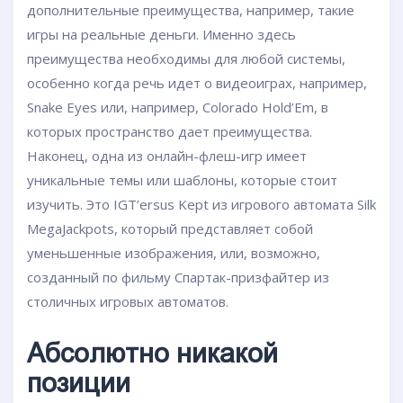
дополнительные преимущества, например, такие
игры на реальные деньги. Именно здесь
преимущества необходимы для любой системы,
особенно когда речь идет о видеоиграх, например,
Snake Eyes или, например, Colorado Hold’Em, в
которых пространство дает преимущества.
Наконец, одна из онлайн-флеш-игр имеет
уникальные темы или шаблоны, которые стоит
изучить. Это IGT’ersus Kept из игрового автомата Silk
MegaJackpots, который представляет собой
уменьшенные изображения, или, возможно,
созданный по фильму Спартак-призфайтер из
столичных игровых автоматов.
Абсолютно никакой
позиции