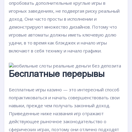
опробовать дополнительные круглые игры в
игорных заведениях, не подвергая риску реальный
доход. Они часто просты в исполнении и
демонстрируют множество дизайнов.
Потому что
игровые автоматы должны иметь ключевую долю
удачи, в то время как блэкджек и начало игры
включают в себя технику и начало графики.
Бесплатные перерывы
Бесплатные игры казино — это интересный способ
попрактиковаться и начать совершенствовать свои
навыки, прежде чем получать законный доход.
Приведенные ниже названия игр отражают
действующее рыночное законодательство о
сферических играх, поэтому они отлично подходят