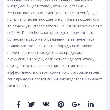
инструменты для ставок, чтобы обеспечить
безопасность своих клиентов. Это Truth Verify, где
появляется всплывающее окно, призывающее кого-
то отдохнуть. Дополнительные функции включают в
себя Hr Restrictions, которые дают возможность
установить строгие ограничения в течение часа
ставок или около того. Это оборудование может
помочь, если вы находитесь за пределами
окружающей среды, если хотите сделать ставку,
или чувствуете, что это снижает влияние на
эффективность ставок. Кроме того, любой интернет-
сайт придерживается линии руководства и начинает
жить в чате.