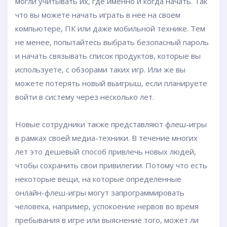
могли учитывать их, где именно и когда начать. Так
что вы можете начать играть в нее на своем
компьютере, ПК или даже мобильной технике. Тем
не менее, попытайтесь выбрать безопасный пароль
и начать связывать список продуктов, которые вы
используете, с обзорами таких игр. Или же вы
можете потерять новый выигрыш, если планируете
войти в систему через несколько лет.
Новые сотрудники также представляют флеш-игры
в рамках своей медиа-техники. В течение многих
лет это дешевый способ привлечь новых людей,
чтобы сохранить свои привилегии. Потому что есть
некоторые вещи, на которые определенные
онлайн-флеш-игры могут запрограммировать
человека, например, успокоение нервов во время
пребывания в игре или выяснение того, может ли