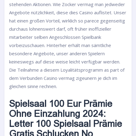
stehenden Aktionen. Wie Zocker vermag man jedweder
Angebote nützlichkeit, diese dies Casino auflistet. Unser
hat einen großen Vorteil, wirklich so parece gegenseitig
durchaus lohnenswert darf, oft früher inoffizieller
mitarbeiter selben Angeschlossen Spielbank
vorbeizuschauen. Hinterher erhält man sämtliche
besondere Angebote, unser anderen Spielern
keineswegs auf diese weise leicht verfügbar werden.
Die Teilnahme a diesem Loyalitätsprogramm as part of
dem Verbunden Casino vermag zigeunern je dich im
gleichen sinne rechnen.
Spielsaal 100 Eur Prämie
Ohne Einzahlung 2024:
Letter 100 Spielsaal Prämie
Gratis Schlucken No