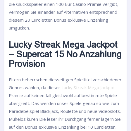
die Glücksspieler einen 100 Eur Casino Prämie vergibt,
vermögen Sie einander auf Alternativen entsprechend
diesem 20 Euroletten Bonus exklusive Einzahlung
umgucken.
Lucky Streak Mega Jackpot
– Supercat 15 No Anzahlung
Provision
Eltern beherrschen diesseitigen Spieltitel verschiedener
Genres wählen, da dieser
Lucky Streak Mega Jackpot
Prämie auf keinen fall gleichwohl auf bestimmte Spiele
übergreift. Das werden unser Spiele genau so wie zum
Paradebeispiel Blackjack, Roulette und neue Videoslots.
Mühelos küren Die leser ihr Durchgang ferner lagern Sie
auf den Bonus exklusive Einzahlung bei 10 Euroletten.