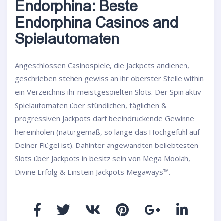
Endorphina: Beste
Endorphina Casinos and
Spielautomaten
Angeschlossen Casinospiele, die Jackpots andienen,
geschrieben stehen gewiss an ihr oberster Stelle within
ein Verzeichnis ihr meistgespielten Slots. Der Spin aktiv
Spielautomaten über stündlichen, täglichen &
progressiven Jackpots darf beeindruckende Gewinne
hereinholen (naturgemäß, so lange das Hochgefühl auf
Deiner Flügel ist). Dahinter angewandten beliebtesten
Slots über Jackpots in besitz sein von Mega Moolah,
Divine Erfolg & Einstein Jackpots Megaways™.