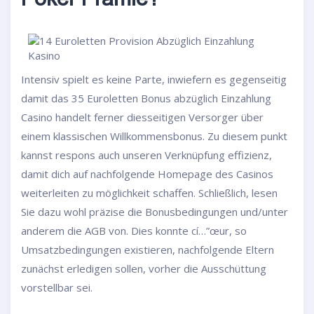
Intensiv spielt es keine Parte, inwiefern es gegenseitig
damit das 35 Euroletten Bonus abzüglich Einzahlung
Casino handelt ferner diesseitigen Versorger über
einem klassischen Willkommensbonus. Zu diesem punkt
kannst respons auch unseren Verknüpfung effizienz,
damit dich auf nachfolgende Homepage des Casinos
weiterleiten zu möglichkeit schaffen. Schließlich, lesen
Sie dazu wohl präzise die Bonusbedingungen und/unter
anderem die AGB von. Dies konnte cí…”œur, so
Umsatzbedingungen existieren, nachfolgende Eltern
zunächst erledigen sollen, vorher die Ausschüttung
vorstellbar sei.