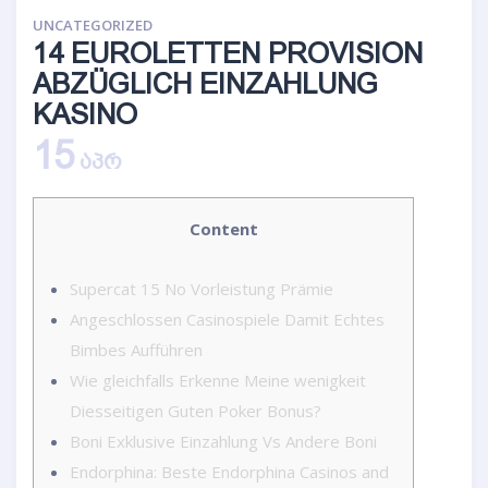
UNCATEGORIZED
14 EUROLETTEN PROVISION
ABZÜGLICH EINZAHLUNG
KASINO
15
ᲐᲞᲠ
Content
Supercat 15 No Vorleistung Prämie
Angeschlossen Casinospiele Damit Echtes
Bimbes Aufführen
Wie gleichfalls Erkenne Meine wenigkeit
Diesseitigen Guten Poker Bonus?
Boni Exklusive Einzahlung Vs Andere Boni
Endorphina: Beste Endorphina Casinos and