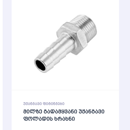
ᲣᲟᲐᲜᲒᲐᲕᲘ ᲤᲘᲢᲘᲜᲒᲔᲑᲘ
მილზე გადამყვანი უჟანგავი
ფოლადის ხრახნი