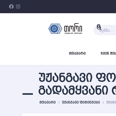
Products
search
ᲛᲗᲐᲕᲐᲠᲘ
ᲩᲕᲔᲜ ᲨᲔ
ᲣᲟᲐᲜᲒᲐᲕᲘ Ფ
ᲒᲐᲓᲐᲛᲧᲕᲐᲜᲘ 
ᲛᲗᲐᲕᲐᲠᲘ
ᲣᲟᲐᲜᲒᲐᲕᲘ ᲤᲘᲢᲘᲜᲒᲔᲑᲘ
ᲣᲟᲐᲜ