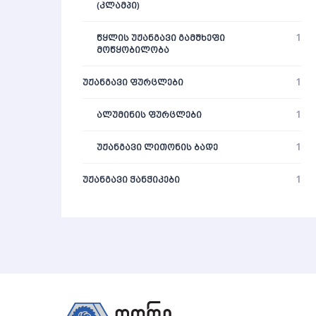
(ᲙᲚᲐᲛᲞᲘ)
1
ᲬᲧᲚᲘᲡ ᲣᲟᲐᲜᲒᲐᲕᲘ ᲒᲐᲛᲨᲮᲔᲤᲘ
ᲛᲝᲬᲧᲝᲑᲘᲚᲝᲑᲐ
1
ᲣᲟᲐᲜᲒᲐᲕᲘ ᲤᲣᲠᲪᲚᲔᲑᲘ
1
ᲐᲚᲣᲛᲘᲜᲘᲡ ᲤᲣᲠᲪᲚᲔᲑᲘ
1
ᲣᲟᲐᲜᲒᲐᲕᲘ ᲚᲘᲗᲝᲜᲘᲡ ᲑᲐᲓᲔ
1
ᲣᲟᲐᲜᲒᲐᲕᲘ ᲭᲐᲜᲭᲘᲙᲔᲑᲘ