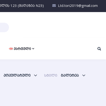
თლის 123 (მაღაზია N23)
Ltd.tori2019@gmail.com
ᲥᲐᲠᲗᲣᲚᲘ
პოპულარული
სტილი
გალერეა