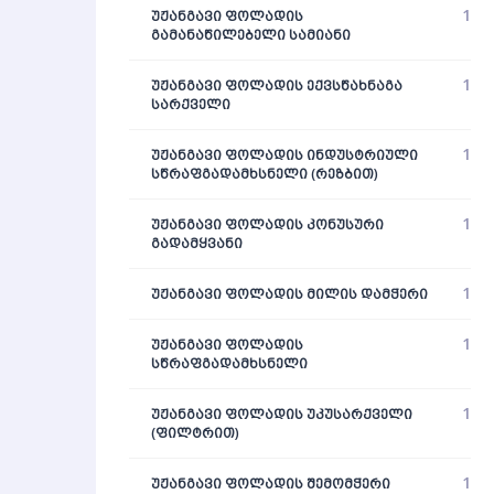
1
ᲣᲟᲐᲜᲒᲐᲕᲘ ᲤᲝᲚᲐᲓᲘᲡ
ᲒᲐᲛᲐᲜᲐᲬᲘᲚᲔᲑᲔᲚᲘ ᲡᲐᲛᲘᲐᲜᲘ
1
ᲣᲟᲐᲜᲒᲐᲕᲘ ᲤᲝᲚᲐᲓᲘᲡ ᲔᲥᲕᲡᲬᲐᲮᲜᲐᲒᲐ
ᲡᲐᲠᲥᲕᲔᲚᲘ
1
ᲣᲟᲐᲜᲒᲐᲕᲘ ᲤᲝᲚᲐᲓᲘᲡ ᲘᲜᲓᲣᲡᲢᲠᲘᲣᲚᲘ
ᲡᲬᲠᲐᲤᲒᲐᲓᲐᲛᲮᲡᲜᲔᲚᲘ (ᲠᲔᲖᲑᲘᲗ)
1
ᲣᲟᲐᲜᲒᲐᲕᲘ ᲤᲝᲚᲐᲓᲘᲡ ᲙᲝᲜᲣᲡᲣᲠᲘ
ᲒᲐᲓᲐᲛᲧᲕᲐᲜᲘ
1
ᲣᲟᲐᲜᲒᲐᲕᲘ ᲤᲝᲚᲐᲓᲘᲡ ᲛᲘᲚᲘᲡ ᲓᲐᲛᲭᲔᲠᲘ
1
ᲣᲟᲐᲜᲒᲐᲕᲘ ᲤᲝᲚᲐᲓᲘᲡ
ᲡᲬᲠᲐᲤᲒᲐᲓᲐᲛᲮᲡᲜᲔᲚᲘ
1
ᲣᲟᲐᲜᲒᲐᲕᲘ ᲤᲝᲚᲐᲓᲘᲡ ᲣᲙᲣᲡᲐᲠᲥᲕᲔᲚᲘ
(ᲤᲘᲚᲢᲠᲘᲗ)
1
ᲣᲟᲐᲜᲒᲐᲕᲘ ᲤᲝᲚᲐᲓᲘᲡ ᲨᲔᲛᲝᲛᲭᲔᲠᲘ