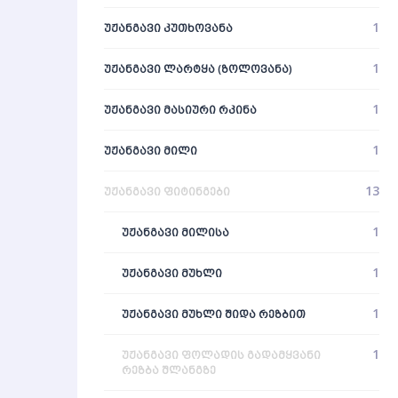
1
ᲣᲟᲐᲜᲒᲐᲕᲘ ᲙᲣᲗᲮᲝᲕᲐᲜᲐ
1
ᲣᲟᲐᲜᲒᲐᲕᲘ ᲚᲐᲠᲢᲧᲐ (ᲖᲝᲚᲝᲕᲐᲜᲐ)
1
ᲣᲟᲐᲜᲒᲐᲕᲘ ᲛᲐᲡᲘᲣᲠᲘ ᲠᲙᲘᲜᲐ
1
ᲣᲟᲐᲜᲒᲐᲕᲘ ᲛᲘᲚᲘ
13
ᲣᲟᲐᲜᲒᲐᲕᲘ ᲤᲘᲢᲘᲜᲒᲔᲑᲘ
1
ᲣᲟᲐᲜᲒᲐᲕᲘ ᲛᲘᲚᲘᲡᲐ
1
ᲣᲟᲐᲜᲒᲐᲕᲘ ᲛᲣᲮᲚᲘ
1
ᲣᲟᲐᲜᲒᲐᲕᲘ ᲛᲣᲮᲚᲘ ᲨᲘᲓᲐ ᲠᲔᲖᲑᲘᲗ
1
ᲣᲟᲐᲜᲒᲐᲕᲘ ᲤᲝᲚᲐᲓᲘᲡ ᲒᲐᲓᲐᲛᲧᲕᲐᲜᲘ
ᲠᲔᲖᲑᲐ ᲨᲚᲐᲜᲒᲖᲔ